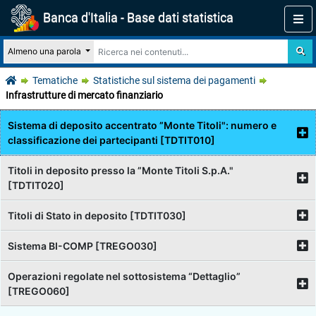
Banca d'Italia - Base dati statistica
Almeno una parola
Tematiche
Statistiche sul sistema dei pagamenti
Infrastrutture di mercato finanziario
Sistema di deposito accentrato ”Monte Titoli": numero e
classificazione dei partecipanti [TDTIT010]
Titoli in deposito presso la ”Monte Titoli S.p.A."
[TDTIT020]
Titoli di Stato in deposito [TDTIT030]
Sistema BI-COMP [TREGO030]
Operazioni regolate nel sottosistema “Dettaglio”
[TREGO060]